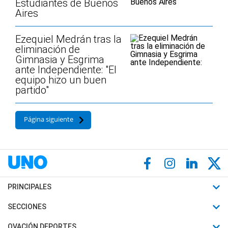
Estudiantes de Buenos
Aires
Ezequiel Medrán tras la
eliminación de
Gimnasia y Esgrima
ante Independiente: "El
equipo hizo un buen
partido"
Página siguiente
PRINCIPALES
Últimas Noticias
SECCIONES
Política
Horóscopo
OVACIÓN DEPORTES