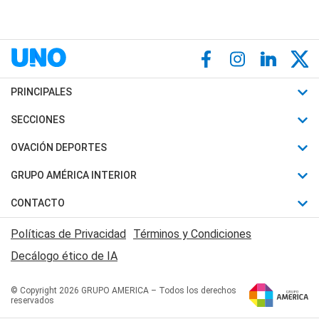
PRINCIPALES
Últimas Noticias
SECCIONES
Política
Horóscopo
OVACIÓN DEPORTES
Sociedad
Motores
Fútbol
GRUPO AMÉRICA INTERIOR
Policiales
Recetas
Mundial
Canal 7 en Vivo
CONTACTO
Judiciales
Trucos caseros
Automovilismo
Radio Nihuil
Acerca de Nosotros
Economia
Políticas de Privacidad
Términos y Condiciones
Series y Películas
Rugby
FM UNA
Contactanos
Decálogo ético de IA
Edictos y Solicitadas
Tenis
Radio Brava
Newsletter
Básquet
© Copyright 2026 GRUPO AMERICA – Todos los derechos
San Juan 8
reservados
Boxeo