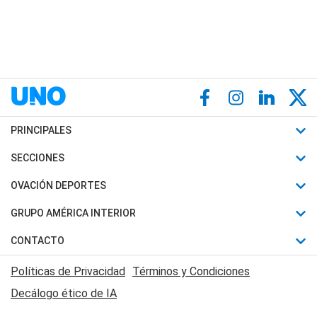
PRINCIPALES
Últimas Noticias
SECCIONES
Política
Horóscopo
OVACIÓN DEPORTES
Sociedad
Motores
Fútbol
GRUPO AMÉRICA INTERIOR
Policiales
Recetas
Mundial
Canal 7 en Vivo
CONTACTO
Judiciales
Trucos caseros
Automovilismo
Radio Nihuil
Acerca de Nosotros
Economia
Políticas de Privacidad
Términos y Condiciones
Series y Películas
Rugby
FM UNA
Contactanos
Decálogo ético de IA
Edictos y Solicitadas
Tenis
Radio Brava
Newsletter