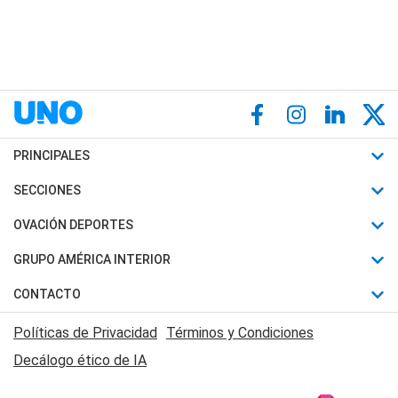
PRINCIPALES
Últimas Noticias
SECCIONES
Política
Horóscopo
OVACIÓN DEPORTES
Sociedad
Motores
Fútbol
GRUPO AMÉRICA INTERIOR
Policiales
Recetas
Mundial
Canal 7 en Vivo
CONTACTO
Judiciales
Trucos caseros
Automovilismo
Radio Nihuil
Acerca de Nosotros
Economia
Políticas de Privacidad
Términos y Condiciones
Series y Películas
Rugby
FM UNA
Contactanos
Decálogo ético de IA
Edictos y Solicitadas
Tenis
Radio Brava
Newsletter