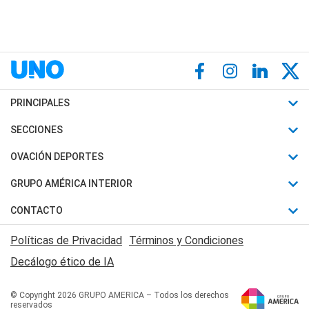
PRINCIPALES
Últimas Noticias
SECCIONES
Política
Horóscopo
OVACIÓN DEPORTES
Sociedad
Motores
Fútbol
GRUPO AMÉRICA INTERIOR
Policiales
Recetas
Mundial
Canal 7 en Vivo
CONTACTO
Judiciales
Trucos caseros
Automovilismo
Radio Nihuil
Acerca de Nosotros
Economia
Políticas de Privacidad
Términos y Condiciones
Series y Películas
Rugby
FM UNA
Contactanos
Decálogo ético de IA
Edictos y Solicitadas
Tenis
Radio Brava
Newsletter
Básquet
© Copyright 2026 GRUPO AMERICA – Todos los derechos
San Juan 8
reservados