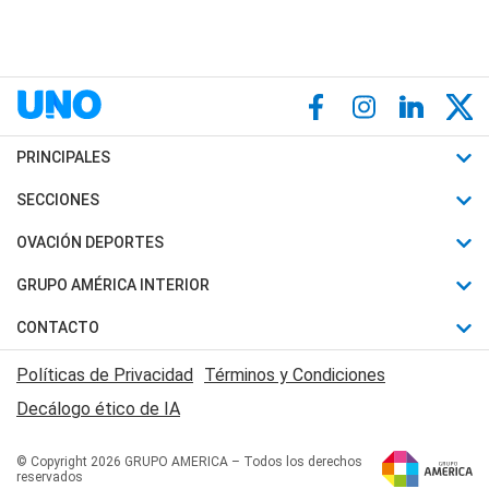
PRINCIPALES
Últimas Noticias
SECCIONES
Política
Horóscopo
OVACIÓN DEPORTES
Sociedad
Motores
Fútbol
GRUPO AMÉRICA INTERIOR
Policiales
Recetas
Mundial
Canal 7 en Vivo
CONTACTO
Judiciales
Trucos caseros
Automovilismo
Radio Nihuil
Acerca de Nosotros
Economia
Políticas de Privacidad
Términos y Condiciones
Series y Películas
Rugby
FM UNA
Contactanos
Decálogo ético de IA
Edictos y Solicitadas
Tenis
Radio Brava
Newsletter
Básquet
© Copyright 2026 GRUPO AMERICA – Todos los derechos
San Juan 8
reservados