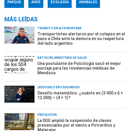
PARQUE
AVES
ECOLOGÍA
ANIMALES
MÁS LEÍDAS
TRÁNSITO EN ALTA MONTAÑA
Transportistas alertaron por el colapso en el
paso a Chile ante la demora en su reapertura
del lado argentino
DATOS DEL MINISTERIO DE SALUD
Una postulante de Psicología sacó el mejor
puntaje para las residencias médicas de
Mendoza
¡RESOLVELO EN 5 SEGUNDOS!
Desafío matemático: ¿cuánto es (3.000 x 6 +
12.000) ÷ (4 + 1)?
PRECAUCIÓN
La DGE amplió la suspensión de clases
presenciales por el viento a Potrerillos y
Malargüe