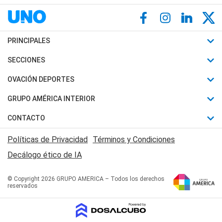
PRINCIPALES
Últimas Noticias
SECCIONES
Política
Horóscopo
OVACIÓN DEPORTES
Sociedad
Motores
Fútbol
GRUPO AMÉRICA INTERIOR
Policiales
Recetas
Mundial
Canal 7 en Vivo
CONTACTO
Judiciales
Trucos caseros
Automovilismo
Radio Nihuil
Acerca de Nosotros
Economia
Políticas de Privacidad
Términos y Condiciones
Series y Películas
Rugby
FM UNA
Contactanos
Decálogo ético de IA
Edictos y Solicitadas
Tenis
Radio Brava
Newsletter
Básquet
© Copyright 2026 GRUPO AMERICA – Todos los derechos
San Juan 8
reservados
Boxeo
Fuera de Juego