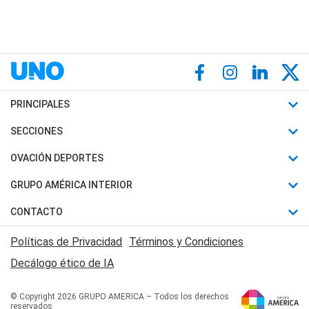
PRINCIPALES
Últimas Noticias
SECCIONES
Política
Horóscopo
OVACIÓN DEPORTES
Sociedad
Motores
Fútbol
GRUPO AMÉRICA INTERIOR
Policiales
Recetas
Mundial
Canal 7 en Vivo
CONTACTO
Judiciales
Trucos caseros
Automovilismo
Radio Nihuil
Acerca de Nosotros
Economia
Políticas de Privacidad
Términos y Condiciones
Series y Películas
Rugby
FM UNA
Contactanos
Decálogo ético de IA
Edictos y Solicitadas
Tenis
Radio Brava
Newsletter
Básquet
© Copyright 2026 GRUPO AMERICA – Todos los derechos
San Juan 8
reservados