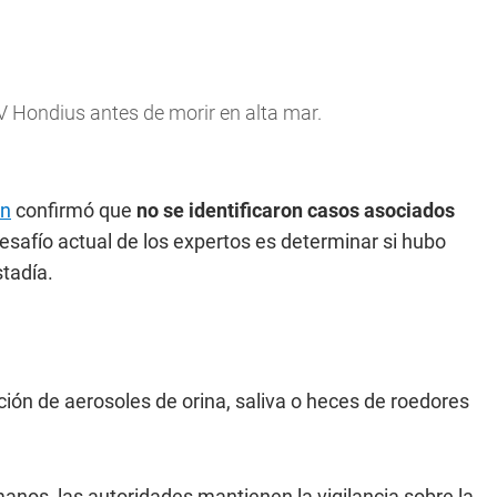
V Hondius antes de morir en alta mar.
ón
confirmó que
no se identificaron casos asociados
desafío actual de los expertos es determinar si hubo
tadía.
ción de aerosoles de orina, saliva o heces de roedores
manos, las autoridades mantienen la vigilancia sobre la