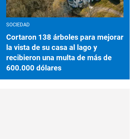
SOCIEDAD
Cortaron 138 árboles para mejorar
la vista de su casa al lago y
recibieron una multa de más de
600.000 dólares