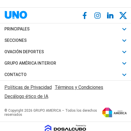
PRINCIPALES
Últimas Noticias
SECCIONES
Política
Horóscopo
OVACIÓN DEPORTES
Sociedad
Motores
Fútbol
GRUPO AMÉRICA INTERIOR
Policiales
Recetas
Mundial
Canal 7 en Vivo
CONTACTO
Judiciales
Trucos caseros
Automovilismo
Radio Nihuil
Acerca de Nosotros
Economia
Políticas de Privacidad
Términos y Condiciones
Series y Películas
Rugby
FM UNA
Contactanos
Decálogo ético de IA
Edictos y Solicitadas
Tenis
Radio Brava
Newsletter
Básquet
© Copyright 2026 GRUPO AMERICA – Todos los derechos
San Juan 8
reservados
Boxeo
Fuera de Juego