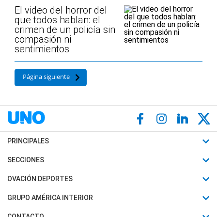
El video del horror del
que todos hablan: el
crimen de un policía sin
compasión ni
sentimientos
Página siguiente
PRINCIPALES
Últimas Noticias
SECCIONES
Política
Horóscopo
OVACIÓN DEPORTES
Sociedad
Motores
Fútbol
GRUPO AMÉRICA INTERIOR
Policiales
Recetas
Mundial
Canal 7 en Vivo
CONTACTO