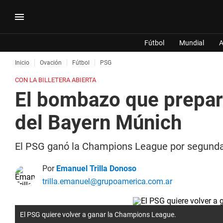
Fútbol
Mundial
A
Inicio
Ovación
Fútbol
PSG
CON LA BILLETERA ABIERTA
El bombazo que prepara
del Bayern Múnich
El PSG ganó la Champions League por segunda 
Por
Emanuel Trilla Donoso
trilla.emanuel@grupoamerica.com.ar
El PSG quiere volver a ganar la Champions League.