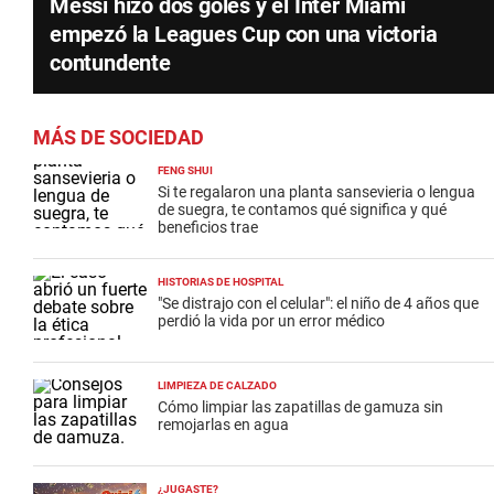
Messi hizo dos goles y el Inter Miami
empezó la Leagues Cup con una victoria
contundente
MÁS DE SOCIEDAD
FENG SHUI
Si te regalaron una planta sansevieria o lengua
de suegra, te contamos qué significa y qué
beneficios trae
HISTORIAS DE HOSPITAL
"Se distrajo con el celular": el niño de 4 años que
perdió la vida por un error médico
LIMPIEZA DE CALZADO
Cómo limpiar las zapatillas de gamuza sin
remojarlas en agua
¿JUGASTE?