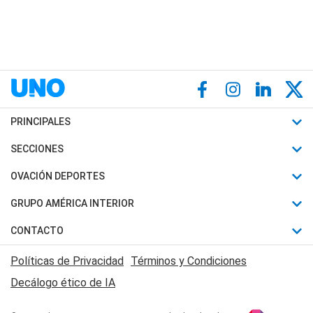
PRINCIPALES
Últimas Noticias
SECCIONES
Política
Horóscopo
OVACIÓN DEPORTES
Sociedad
Motores
Fútbol
GRUPO AMÉRICA INTERIOR
Policiales
Recetas
Mundial
Canal 7 en Vivo
CONTACTO
Judiciales
Trucos caseros
Automovilismo
Radio Nihuil
Acerca de Nosotros
Economia
Políticas de Privacidad
Términos y Condiciones
Series y Películas
Rugby
FM UNA
Contactanos
Decálogo ético de IA
Edictos y Solicitadas
Tenis
Radio Brava
Newsletter