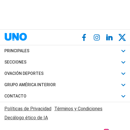
PRINCIPALES
Últimas Noticias
SECCIONES
Política
Horóscopo
OVACIÓN DEPORTES
Sociedad
Motores
Fútbol
GRUPO AMÉRICA INTERIOR
Policiales
Recetas
Mundial
Canal 7 en Vivo
CONTACTO
Judiciales
Trucos caseros
Automovilismo
Radio Nihuil
Acerca de Nosotros
Economia
Políticas de Privacidad
Términos y Condiciones
Series y Películas
Rugby
FM UNA
Contactanos
Decálogo ético de IA
Edictos y Solicitadas
Tenis
Radio Brava
Newsletter