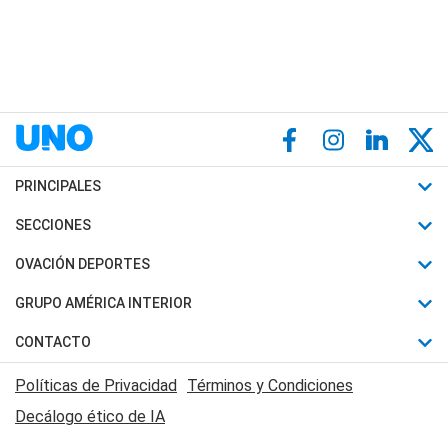
PRINCIPALES
Últimas Noticias
SECCIONES
Política
Horóscopo
OVACIÓN DEPORTES
Sociedad
Motores
Fútbol
GRUPO AMÉRICA INTERIOR
Policiales
Recetas
Mundial
Canal 7 en Vivo
CONTACTO
Judiciales
Trucos caseros
Automovilismo
Radio Nihuil
Acerca de Nosotros
Economia
Políticas de Privacidad
Términos y Condiciones
Series y Películas
Rugby
FM UNA
Contactanos
Decálogo ético de IA
Edictos y Solicitadas
Tenis
Radio Brava
Newsletter