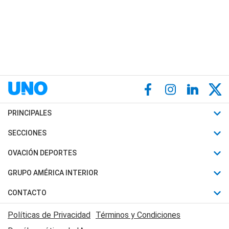
PRINCIPALES
Últimas Noticias
SECCIONES
Política
Horóscopo
OVACIÓN DEPORTES
Sociedad
Motores
Fútbol
GRUPO AMÉRICA INTERIOR
Policiales
Recetas
Mundial
Canal 7 en Vivo
CONTACTO
Judiciales
Trucos caseros
Automovilismo
Radio Nihuil
Acerca de Nosotros
Economia
Políticas de Privacidad
Términos y Condiciones
Series y Películas
Rugby
FM UNA
Contactanos