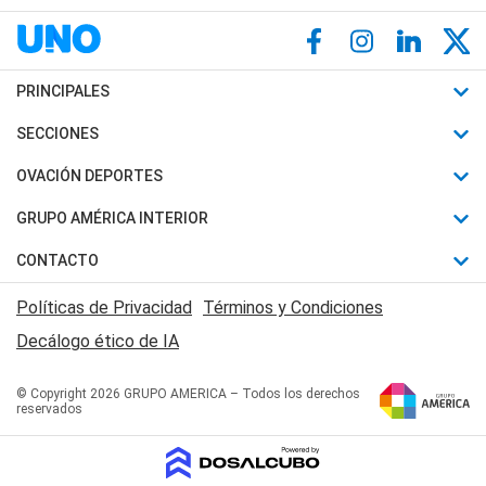
PRINCIPALES
Últimas Noticias
SECCIONES
Política
Horóscopo
OVACIÓN DEPORTES
Sociedad
Motores
Fútbol
GRUPO AMÉRICA INTERIOR
Policiales
Recetas
Mundial
Canal 7 en Vivo
CONTACTO
Judiciales
Trucos caseros
Automovilismo
Radio Nihuil
Acerca de Nosotros
Economia
Políticas de Privacidad
Términos y Condiciones
Series y Películas
Rugby
FM UNA
Contactanos
Decálogo ético de IA
Edictos y Solicitadas
Tenis
Radio Brava
Newsletter
Básquet
© Copyright 2026 GRUPO AMERICA – Todos los derechos
San Juan 8
reservados
Boxeo
Fuera de Juego