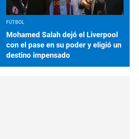
FÚTBOL
Mohamed Salah dejó el Liverpool
con el pase en su poder y eligió un
destino impensado