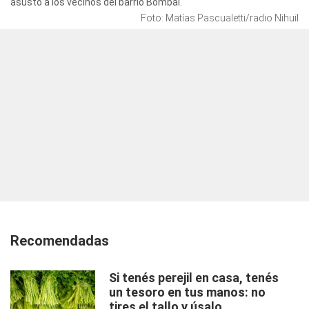
asustó a los vecinos del barrio Bombal.
Foto: Matías Pascualetti/radio Nihuil
Recomendadas
Si tenés perejil en casa, tenés
un tesoro en tus manos: no
tires el tallo y úsalo