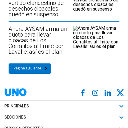
vertido clandestino de
desechos cloacales
quedó en suspenso
Ahora AYSAM arma un
ducto para llevar
cloacas de Los
Corralitos al límite con
Lavalle: así es el plan
Página siguiente
PRINCIPALES
Últimas Noticias
SECCIONES
Política