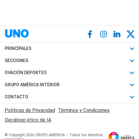
PRINCIPALES
Últimas Noticias
SECCIONES
Política
Horóscopo
OVACIÓN DEPORTES
Sociedad
Motores
Fútbol
GRUPO AMÉRICA INTERIOR
Policiales
Recetas
Mundial
Canal 7 en Vivo
CONTACTO
Judiciales
Trucos caseros
Automovilismo
Radio Nihuil
Acerca de Nosotros
Economia
Políticas de Privacidad
Términos y Condiciones
Series y Películas
Rugby
FM UNA
Contactanos
Decálogo ético de IA
Edictos y Solicitadas
Tenis
Radio Brava
Newsletter
Básquet
© Copyright 2026 GRUPO AMERICA – Todos los derechos
San Juan 8