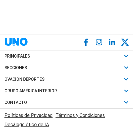
PRINCIPALES
Últimas Noticias
SECCIONES
Política
Horóscopo
OVACIÓN DEPORTES
Sociedad
Motores
Fútbol
GRUPO AMÉRICA INTERIOR
Policiales
Recetas
Mundial
Canal 7 en Vivo
CONTACTO
Judiciales
Trucos caseros
Automovilismo
Radio Nihuil
Acerca de Nosotros
Economia
Políticas de Privacidad
Términos y Condiciones
Series y Películas
Rugby
FM UNA
Contactanos
Decálogo ético de IA
Edictos y Solicitadas
Tenis
Radio Brava
Newsletter