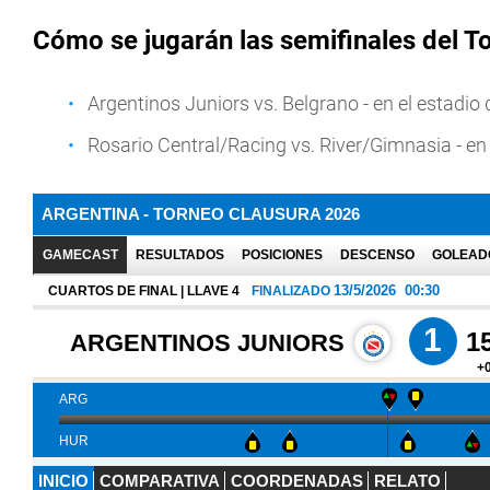
Cómo se jugarán las semifinales del T
Argentinos Juniors vs. Belgrano - en el estadio
Rosario Central/Racing vs. River/Gimnasia - en