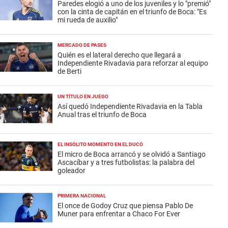
Paredes elogió a uno de los juveniles y lo "premió"
con la cinta de capitán en el triunfo de Boca: "Es
mi rueda de auxilio"
MERCADO DE PASES
Quién es el lateral derecho que llegará a
Independiente Rivadavia para reforzar al equipo
de Berti
UN TÍTULO EN JUEGO
Así quedó Independiente Rivadavia en la Tabla
Anual tras el triunfo de Boca
EL INSÓLITO MOMENTO EN EL DUCÓ
El micro de Boca arrancó y se olvidó a Santiago
Ascacíbar y a tres futbolistas: la palabra del
goleador
PRIMERA NACIONAL
El once de Godoy Cruz que piensa Pablo De
Muner para enfrentar a Chaco For Ever