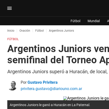
Fútbol
Mundial
A
Inicio
Ovación
Fútbol
Argentinos Juniors
FÚTBOL
Argentinos Juniors venc
semifinal del Torneo A
Argentinos Juniors superó a Huracán, de local, p
Por
Gustavo Privitera
privitera.gustavo@diariouno.com.ar
Argentinos Juniors le ganó a Huracán en La Paternal.