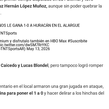
ruz Hernán López Muñoz,
aunque sin poder quebrar la
.
OS LE GANA 1-0 A HURACÁN EN EL ALARGUE
NTSports
remium y disfrutalo también en HBO Max
#Suscribite
pic.twitter.com/dwSM7RrYKC
(@TNTSportsAR)
May 13, 2026
 Caicedo y Lucas Blondel
, pero tampoco logró romper
ntario en el local armaron una gran jugada en ataque,
na para poner el 1 a 0
y hacer delirar a los hinchas del