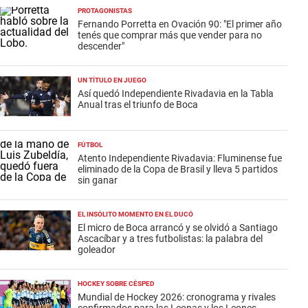
PROTAGONISTAS
Fernando Porretta en Ovación 90: "El primer año
tenés que comprar más que vender para no
descender"
UN TÍTULO EN JUEGO
Así quedó Independiente Rivadavia en la Tabla
Anual tras el triunfo de Boca
FÚTBOL
Atento Independiente Rivadavia: Fluminense fue
eliminado de la Copa de Brasil y lleva 5 partidos
sin ganar
EL INSÓLITO MOMENTO EN EL DUCÓ
El micro de Boca arrancó y se olvidó a Santiago
Ascacíbar y a tres futbolistas: la palabra del
goleador
HOCKEY SOBRE CÉSPED
Mundial de Hockey 2026: cronograma y rivales