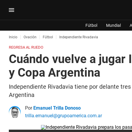
Fútbol
Mundial
A
Inicio
Ovación
Fútbol
Independiente Rivadavia
REGRESA AL RUEDO
Cuándo vuelve a jugar 
y Copa Argentina
Independiente Rivadavia tiene por delante tres 
Argentina
Por
Emanuel Trilla Donoso
trilla.emanuel@grupoamerica.com.ar