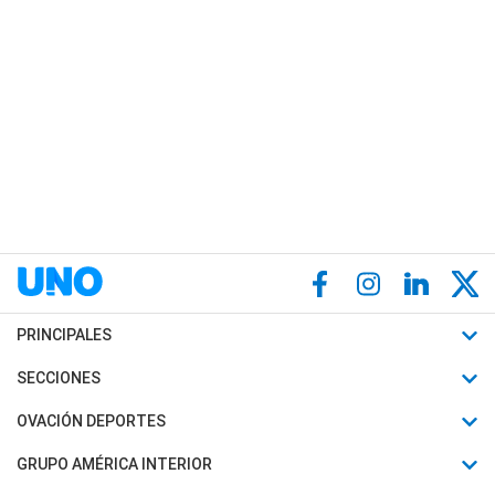
PRINCIPALES
Últimas Noticias
SECCIONES
Política
Horóscopo
OVACIÓN DEPORTES
Sociedad
Motores
Fútbol
GRUPO AMÉRICA INTERIOR
Policiales
Recetas