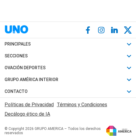
PRINCIPALES
Últimas Noticias
SECCIONES
Política
Horóscopo
OVACIÓN DEPORTES
Sociedad
Motores
Fútbol
GRUPO AMÉRICA INTERIOR
Policiales
Recetas
Mundial
Canal 7 en Vivo
CONTACTO
Judiciales
Trucos caseros
Automovilismo
Radio Nihuil
Acerca de Nosotros
Economia
Políticas de Privacidad
Términos y Condiciones
Series y Películas
Rugby
FM UNA
Contactanos
Decálogo ético de IA
Edictos y Solicitadas
Tenis
Radio Brava
Newsletter
Básquet
© Copyright 2026 GRUPO AMERICA – Todos los derechos
San Juan 8
reservados