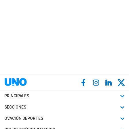
PRINCIPALES
Últimas Noticias
SECCIONES
Política
Horóscopo
OVACIÓN DEPORTES
Sociedad
Motores