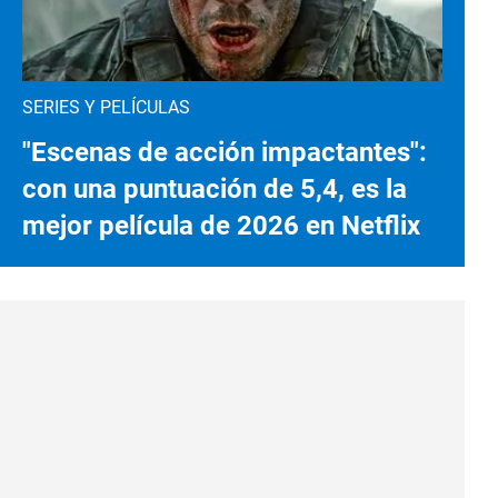
SERIES Y PELÍCULAS
"Escenas de acción impactantes":
con una puntuación de 5,4, es la
mejor película de 2026 en Netflix