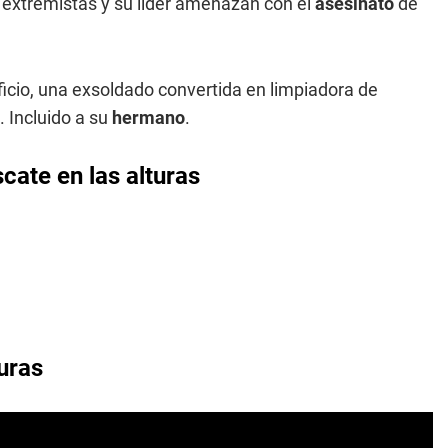
 extremistas y su líder amenazan con el
asesinato
de
ificio, una exsoldado convertida en limpiadora de
. Incluido a su
hermano
.
cate en las alturas
turas