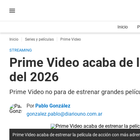
Inicio
P
Inicio
Series y películas
Prime Video
STREAMING
Prime Video acaba de l
del 2026
Prime Video no para de estrenar grandes pelícu
Por
Pablo González
gonzalez.pablo@diariouno.com.ar
Prime Video acaba de estrenar la película de acción con más adre