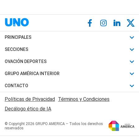
PRINCIPALES
Últimas Noticias
SECCIONES
Política
Horóscopo
OVACIÓN DEPORTES
Sociedad
Motores
Fútbol
GRUPO AMÉRICA INTERIOR
Policiales
Recetas
Mundial
Canal 7 en Vivo
CONTACTO
Judiciales
Trucos caseros
Automovilismo
Radio Nihuil
Acerca de Nosotros
Economia
Políticas de Privacidad
Términos y Condiciones
Series y Películas
Rugby
FM UNA
Contactanos
Decálogo ético de IA
Edictos y Solicitadas
Tenis
Radio Brava
Newsletter
Básquet
© Copyright 2026 GRUPO AMERICA – Todos los derechos
San Juan 8
reservados
Boxeo