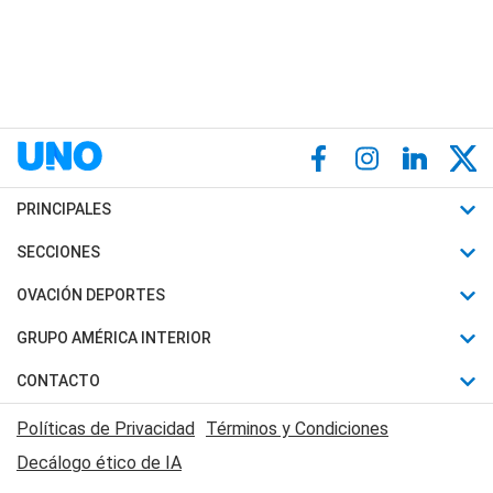
PRINCIPALES
Últimas Noticias
SECCIONES
Política
Horóscopo
OVACIÓN DEPORTES
Sociedad
Motores
Fútbol
GRUPO AMÉRICA INTERIOR
Policiales
Recetas
Mundial
Canal 7 en Vivo
CONTACTO
Judiciales
Trucos caseros
Automovilismo
Radio Nihuil
Acerca de Nosotros
Economia
Políticas de Privacidad
Términos y Condiciones
Series y Películas
Rugby
FM UNA
Contactanos
Decálogo ético de IA
Edictos y Solicitadas
Tenis
Radio Brava