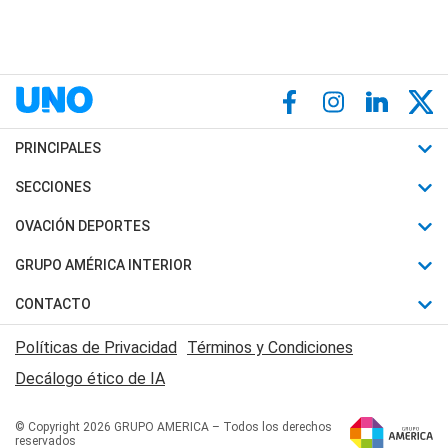
PRINCIPALES
Últimas Noticias
SECCIONES
Política
Horóscopo
OVACIÓN DEPORTES
Sociedad
Motores
Fútbol
GRUPO AMÉRICA INTERIOR
Policiales
Recetas
Mundial
Canal 7 en Vivo
CONTACTO
Judiciales
Trucos caseros
Automovilismo
Radio Nihuil
Acerca de Nosotros
Economia
Políticas de Privacidad
Términos y Condiciones
Series y Películas
Rugby
FM UNA
Contactanos
Decálogo ético de IA
Edictos y Solicitadas
Tenis
Radio Brava
Newsletter
Básquet
© Copyright 2026 GRUPO AMERICA – Todos los derechos
San Juan 8
reservados