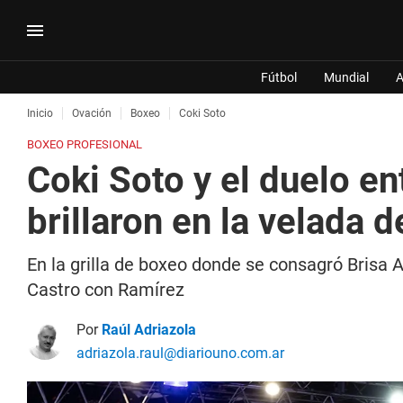
Fútbol
Mundial
A
Inicio
Ovación
Boxeo
Coki Soto
BOXEO PROFESIONAL
Coki Soto y el duelo e
brillaron en la velada 
En la grilla de boxeo donde se consagró Brisa 
Castro con Ramírez
Por
Raúl Adriazola
adriazola.raul@diariouno.com.ar