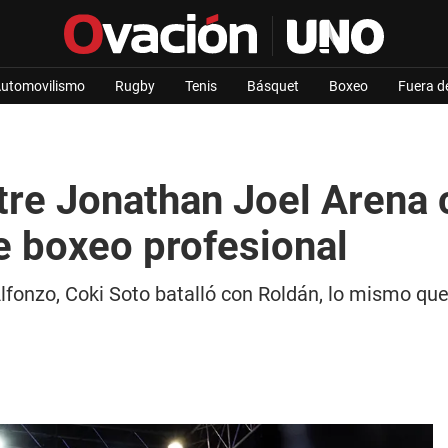
utomovilismo
Rugby
Tenis
Básquet
Boxeo
Fuera d
ntre Jonathan Joel Arena
de boxeo profesional
Alfonzo, Coki Soto batalló con Roldán, lo mismo q