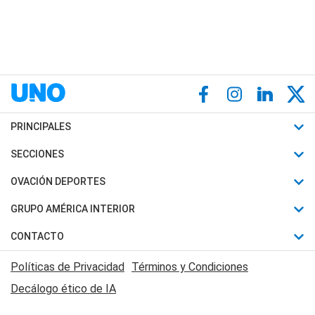
PRINCIPALES
Últimas Noticias
SECCIONES
Política
Horóscopo
OVACIÓN DEPORTES
Sociedad
Motores
Fútbol
GRUPO AMÉRICA INTERIOR
Policiales
Recetas
Mundial
Canal 7 en Vivo
CONTACTO
Judiciales
Trucos caseros
Automovilismo
Radio Nihuil
Acerca de Nosotros
Economia
Políticas de Privacidad
Términos y Condiciones
Series y Películas
Rugby
FM UNA
Contactanos
Decálogo ético de IA
Edictos y Solicitadas
Tenis
Radio Brava
Newsletter