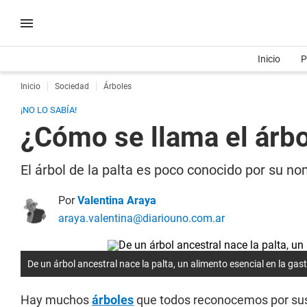
Inicio
P
Inicio
Sociedad
Árboles
¡NO LO SABÍA!
¿Cómo se llama el árb
El árbol de la palta es poco conocido por su n
Por
Valentina Araya
araya.valentina@diariouno.com.ar
De un árbol ancestral nace la palta, un alimento esencial en la gas
Hay muchos
árboles
que todos reconocemos por sus