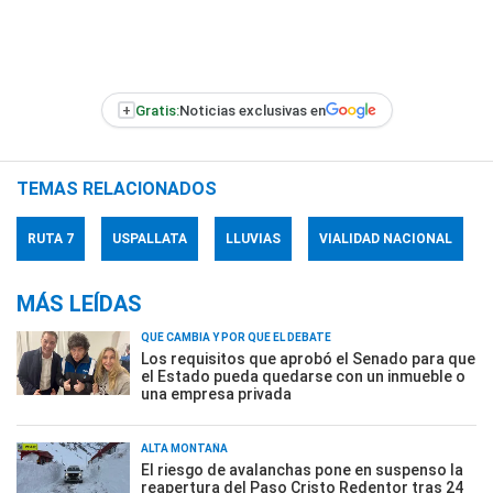
+
Gratis:
Noticias exclusivas en
TEMAS RELACIONADOS
RUTA 7
USPALLATA
LLUVIAS
VIALIDAD NACIONAL
MÁS LEÍDAS
QUÉ CAMBIA Y POR QUÉ EL DEBATE
Los requisitos que aprobó el Senado para que
el Estado pueda quedarse con un inmueble o
una empresa privada
ALTA MONTAÑA
El riesgo de avalanchas pone en suspenso la
reapertura del Paso Cristo Redentor tras 24