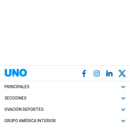
PRINCIPALES
Últimas Noticias
SECCIONES
Política
Horóscopo
OVACIÓN DEPORTES
Sociedad
Motores
Fútbol
GRUPO AMÉRICA INTERIOR
Policiales
Recetas
Mundial