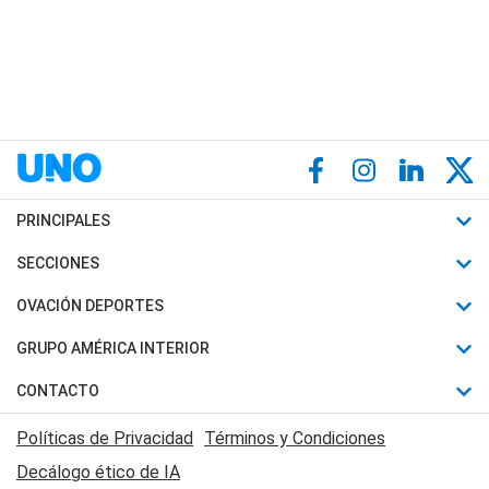
PRINCIPALES
Últimas Noticias
SECCIONES
Política
Horóscopo
OVACIÓN DEPORTES
Sociedad
Motores
Fútbol
GRUPO AMÉRICA INTERIOR
Policiales
Recetas
Mundial
Canal 7 en Vivo
CONTACTO
Judiciales
Trucos caseros
Automovilismo
Radio Nihuil
Acerca de Nosotros
Economia
Políticas de Privacidad
Términos y Condiciones
Series y Películas
Rugby
FM UNA
Contactanos
Decálogo ético de IA
Edictos y Solicitadas
Tenis