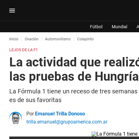
Fútbol
Mundial
A
Inicio
Ovación
Automovilismo
Colapinto
LEJOS DE LA F1
La actividad que realiz
las pruebas de Hungría
La Fórmula 1 tiene un receso de tres semanas 
es de sus favoritas
Por
Emanuel Trilla Donoso
trilla.emanuel@grupoamerica.com.ar