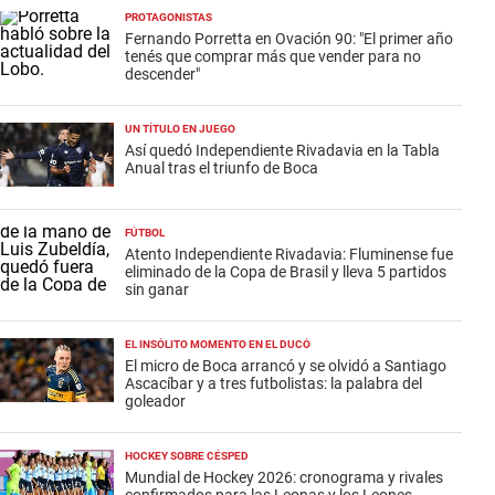
PROTAGONISTAS
Fernando Porretta en Ovación 90: "El primer año
tenés que comprar más que vender para no
descender"
UN TÍTULO EN JUEGO
Así quedó Independiente Rivadavia en la Tabla
Anual tras el triunfo de Boca
FÚTBOL
Atento Independiente Rivadavia: Fluminense fue
eliminado de la Copa de Brasil y lleva 5 partidos
sin ganar
EL INSÓLITO MOMENTO EN EL DUCÓ
El micro de Boca arrancó y se olvidó a Santiago
Ascacíbar y a tres futbolistas: la palabra del
goleador
HOCKEY SOBRE CÉSPED
Mundial de Hockey 2026: cronograma y rivales