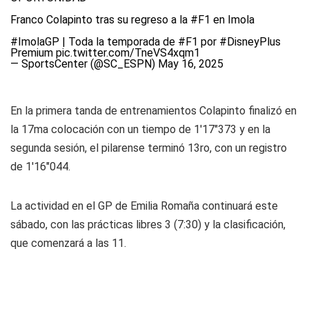
Franco Colapinto tras su regreso a la
#F1
en Imola
#ImolaGP
| Toda la temporada de
#F1
por
#DisneyPlus
Premium
pic.twitter.com/TneVS4xqm1
— SportsCenter (@SC_ESPN)
May 16, 2025
En la primera tanda de entrenamientos Colapinto finalizó en
la 17ma colocación con un tiempo de 1'17"373 y en la
segunda sesión, el pilarense terminó 13ro, con un registro
de 1'16"044.
La actividad en el GP de Emilia Romaña continuará este
sábado, con las prácticas libres 3 (7:30) y la clasificación,
que comenzará a las 11.