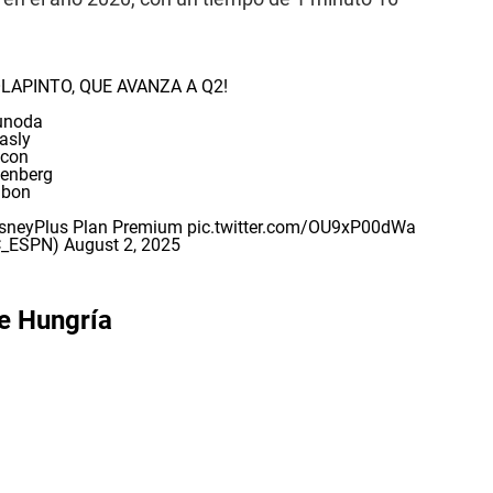
LAPINTO, QUE AVANZA A Q2!
unoda
asly
con
enberg
lbon
sneyPlus
Plan Premium
pic.twitter.com/OU9xP00dWa
SC_ESPN)
August 2, 2025
de Hungría