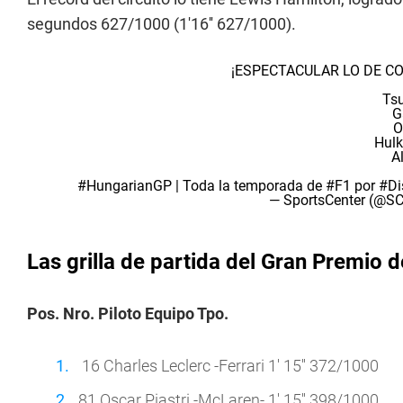
segundos 627/1000 (1'16'' 627/1000).
¡ESPECTACULAR LO DE CO
Ts
G
O
Hulk
A
#HungarianGP
| Toda la temporada de
#F1
por
#Di
— SportsCenter (@
Las grilla de partida del Gran Premio 
Pos. Nro. Piloto Equipo Tpo.
16 Charles Leclerc -Ferrari 1' 15'' 372/1000
81 Oscar Piastri -McLaren- 1' 15'' 398/1000