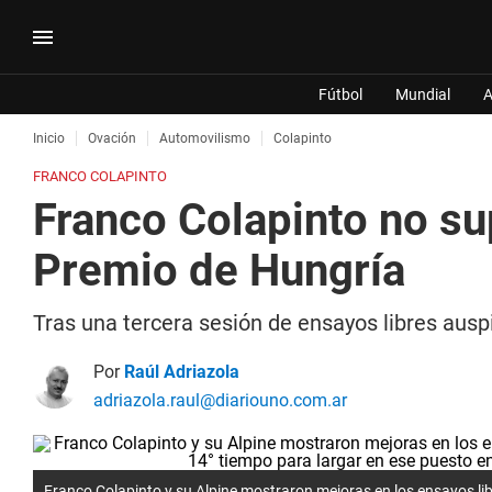
Fútbol
Mundial
A
Inicio
Ovación
Automovilismo
Colapinto
FRANCO COLAPINTO
Franco Colapinto no sup
Premio de Hungría
Tras una tercera sesión de ensayos libres auspi
Por
Raúl Adriazola
adriazola.raul@diariouno.com.ar
Franco Colapinto y su Alpine mostraron mejoras en los ensayos lib