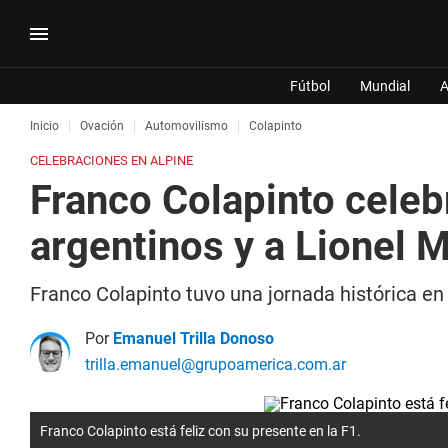
Fútbol
Mundial
A
Inicio
Ovación
Automovilismo
Colapinto
CELEBRACIONES EN ALPINE
Franco Colapinto celebr
argentinos y a Lionel 
Franco Colapinto tuvo una jornada histórica en 
Por
Emanuel Trilla Donoso
trilla.emanuel@grupoamerica.com.ar
Franco Colapinto está feliz con su presente en la F1.