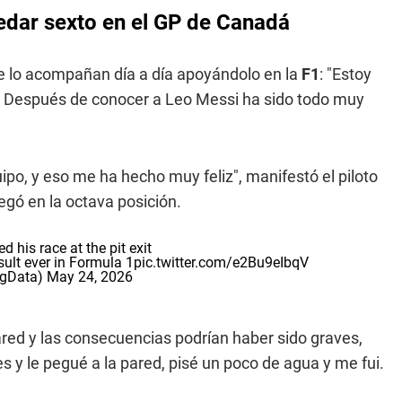
edar sexto en el GP de Canadá
que lo acompañan día a día apoyándolo en la
F1
: "Estoy
os. Después de conocer a Leo Messi ha sido todo muy
, y eso me ha hecho muy feliz", manifestó el piloto
legó en la octava posición.
 his race at the pit exit
esult ever in Formula 1
pic.twitter.com/e2Bu9eIbqV
igData)
May 24, 2026
ed y las consecuencias podrían haber sido graves,
s y le pegué a la pared, pisé un poco de agua y me fui.