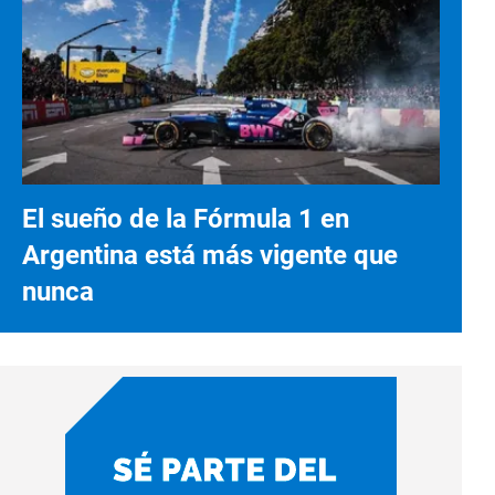
El sueño de la Fórmula 1 en
Argentina está más vigente que
nunca