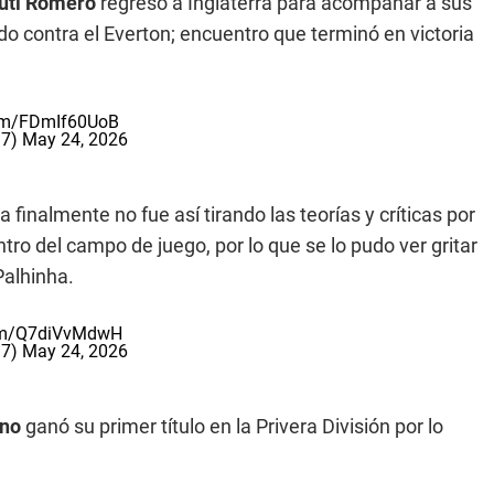
uti Romero
regresó a Inglaterra para acompañar a sus
ido contra el Everton; encuentro que terminó en victoria
com/FDmIf60UoB
17)
May 24, 2026
inalmente no fue así tirando las teorías y críticas por
o del campo de juego, por lo que se lo pudo ver gritar
Palhinha.
com/Q7diVvMdwH
17)
May 24, 2026
ano
ganó su primer título en la Privera División por lo