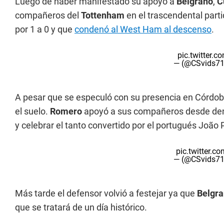
Luego de haber manifestado su apoyo a
Belgrano
,
C
compañeros del
Tottenham
en el trascendental part
por 1 a 0 y que
condenó al West Ham al descenso
.
pic.twitter.
— (@CSvids7
A pesar que se especuló con su presencia en Córdoba f
el suelo.
Romero
apoyó a sus compañeros desde dentr
y celebrar el tanto convertido por el portugués João 
pic.twitter.
— (@CSvids7
Más tarde el defensor volvió a festejar ya que
Belgr
que se tratará de un día histórico.