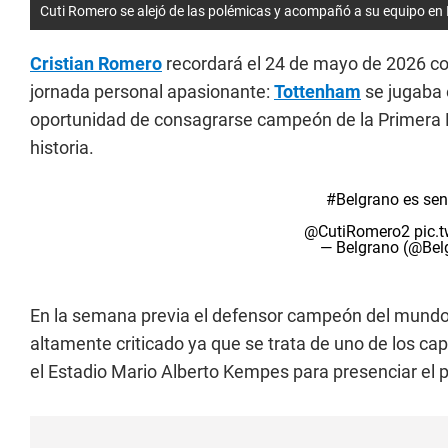
Cuti Romero se alejó de las polémicas y acompañó a su equipo en 
Cristian Romero
recordará el 24 de mayo de 2026 co
jornada personal apasionante:
Tottenham
se jugaba 
oportunidad de consagrarse campeón de la Primera Di
historia.
#Belgrano
es sen
@CutiRomero2
pic.
— Belgrano (@Bel
En la semana previa el defensor campeón del mundo v
altamente criticado ya que se trata de uno de los ca
el Estadio Mario Alberto Kempes para presenciar el pa