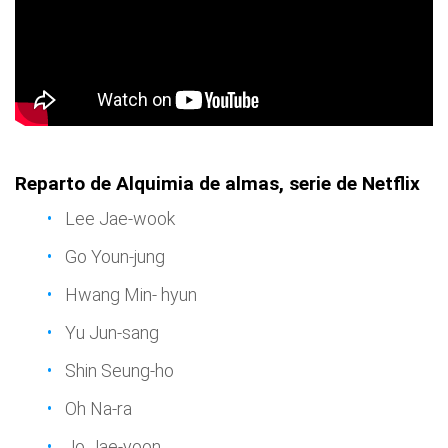
Reparto de Alquimia de almas, serie de Netflix
Lee Jae-wook
Go Youn-jung
Hwang Min- hyun
Yu Jun-sang
Shin Seung-ho
Oh Na-ra
Jo Jae-yoon