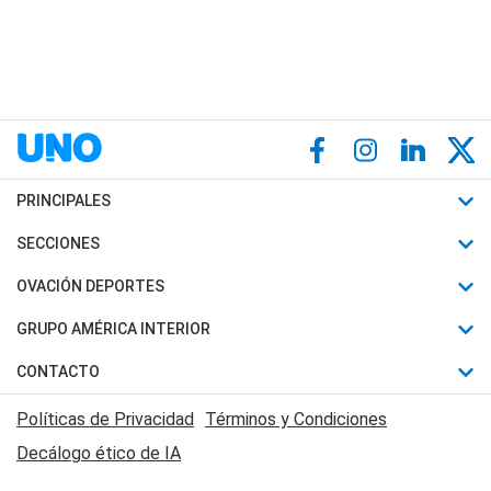
PRINCIPALES
Últimas Noticias
SECCIONES
Política
Horóscopo
OVACIÓN DEPORTES
Sociedad
Motores
Fútbol
GRUPO AMÉRICA INTERIOR
Policiales
Recetas
Mundial
Canal 7 en Vivo
CONTACTO
Judiciales
Trucos caseros
Automovilismo
Radio Nihuil
Acerca de Nosotros
Economia
Políticas de Privacidad
Términos y Condiciones
Series y Películas
Rugby
FM UNA
Contactanos
Decálogo ético de IA
Edictos y Solicitadas
Tenis
Radio Brava
Newsletter