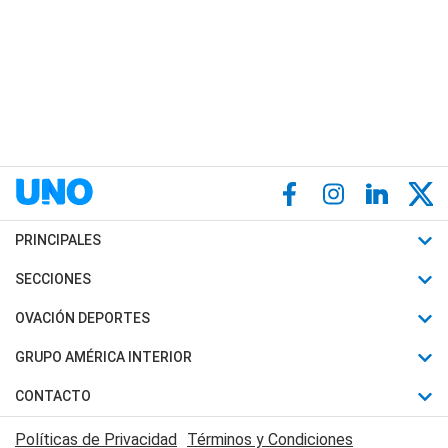
PRINCIPALES
Últimas Noticias
SECCIONES
Política
Horóscopo
OVACIÓN DEPORTES
Sociedad
Motores
Fútbol
GRUPO AMÉRICA INTERIOR
Policiales
Recetas
Mundial
Canal 7 en Vivo
CONTACTO
Judiciales
Trucos caseros
Automovilismo
Radio Nihuil
Acerca de Nosotros
Economia
Políticas de Privacidad
Términos y Condiciones
Series y Películas