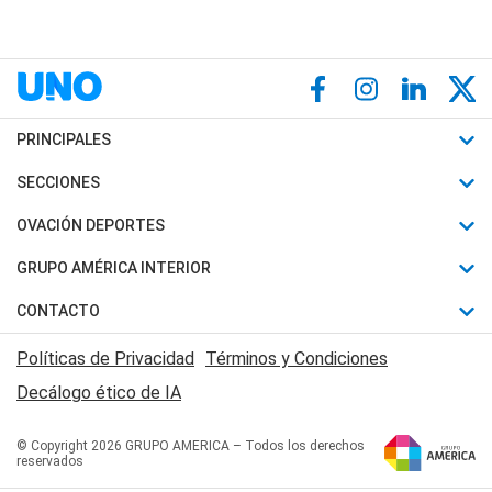
PRINCIPALES
Últimas Noticias
SECCIONES
Política
Horóscopo
OVACIÓN DEPORTES
Sociedad
Motores
Fútbol
GRUPO AMÉRICA INTERIOR
Policiales
Recetas
Mundial
Canal 7 en Vivo
CONTACTO
Judiciales
Trucos caseros
Automovilismo
Radio Nihuil
Acerca de Nosotros
Economia
Políticas de Privacidad
Términos y Condiciones
Series y Películas
Rugby
FM UNA
Contactanos
Decálogo ético de IA
Edictos y Solicitadas
Tenis
Radio Brava
Newsletter
Básquet
© Copyright 2026 GRUPO AMERICA – Todos los derechos
San Juan 8
reservados
Boxeo