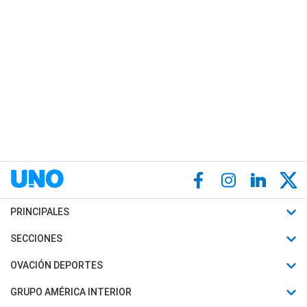
PRINCIPALES
Últimas Noticias
SECCIONES
Política
Horóscopo
OVACIÓN DEPORTES
Sociedad
Motores
Fútbol
GRUPO AMÉRICA INTERIOR
Policiales