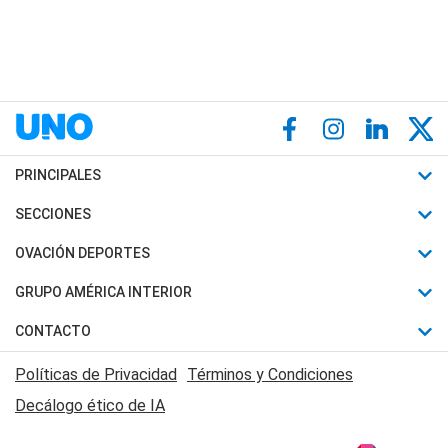
PRINCIPALES
Últimas Noticias
SECCIONES
Política
Horóscopo
OVACIÓN DEPORTES
Sociedad
Motores
Fútbol
GRUPO AMÉRICA INTERIOR
Policiales
Recetas
Mundial
Canal 7 en Vivo
CONTACTO
Judiciales
Trucos caseros
Automovilismo
Radio Nihuil
Acerca de Nosotros
Economia
Políticas de Privacidad
Términos y Condiciones
Series y Películas
Rugby
FM UNA
Contactanos
Decálogo ético de IA
Edictos y Solicitadas
Tenis
Radio Brava
Newsletter