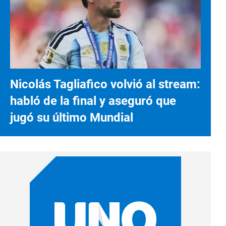
Nicolás Tagliafico volvió al stream:
habló de la final y aseguró que
jugó su último Mundial