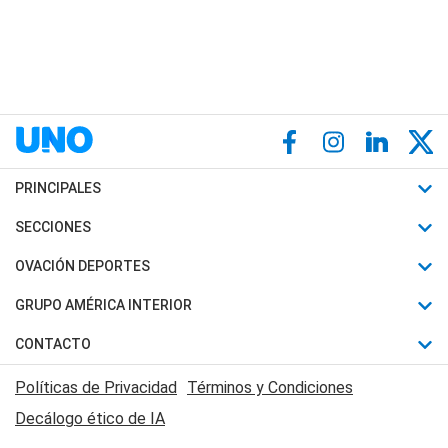
PRINCIPALES
Últimas Noticias
SECCIONES
Política
Horóscopo
OVACIÓN DEPORTES
Sociedad
Motores
Fútbol
GRUPO AMÉRICA INTERIOR
Policiales
Recetas
Mundial
Canal 7 en Vivo
CONTACTO
Judiciales
Trucos caseros
Automovilismo
Radio Nihuil
Acerca de Nosotros
Economia
Políticas de Privacidad
Términos y Condiciones
Series y Películas
Rugby
FM UNA
Contactanos
Decálogo ético de IA
Edictos y Solicitadas
Tenis
Radio Brava
Newsletter