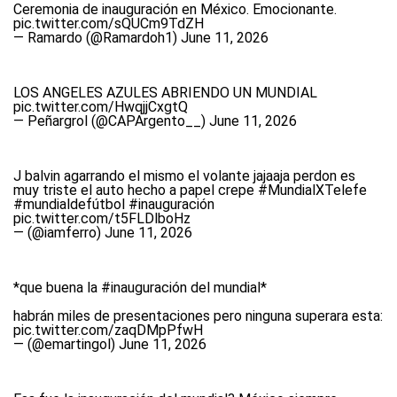
Ceremonia de inauguración en México. Emocionante.
pic.twitter.com/sQUCm9TdZH
— Ramardo (@Ramardoh1)
June 11, 2026
LOS ANGELES AZULES ABRIENDO UN MUNDIAL
pic.twitter.com/HwqjjCxgtQ
— Peñargrol (@CAPArgento__)
June 11, 2026
J balvin agarrando el mismo el volante jajaaja perdon es
muy triste el auto hecho a papel crepe
#MundialXTelefe
#mundialdefútbol
#inauguración
pic.twitter.com/t5FLDlboHz
— (@iamferro)
June 11, 2026
*que buena la
#inauguración
del mundial*
habrán miles de presentaciones pero ninguna superara esta:
pic.twitter.com/zaqDMpPfwH
— (@emartingol)
June 11, 2026