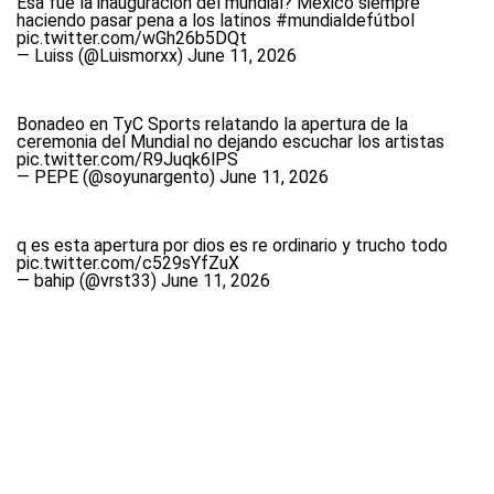
Esa fue la inauguración del mundial? México siempre
haciendo pasar pena a los latinos
#mundialdefútbol
pic.twitter.com/wGh26b5DQt
— Luiss (@Luismorxx)
June 11, 2026
Bonadeo en TyC Sports relatando la apertura de la
ceremonia del Mundial no dejando escuchar los artistas
pic.twitter.com/R9Juqk6lPS
— PEPE (@soyunargento)
June 11, 2026
q es esta apertura por dios es re ordinario y trucho todo
pic.twitter.com/c529sYfZuX
— bahip (@vrst33)
June 11, 2026