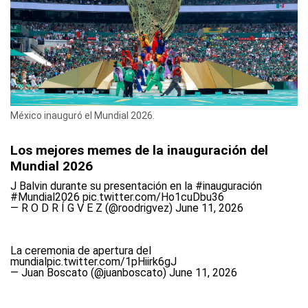
México inauguró el Mundial 2026.
Los mejores memes de la inauguración del
Mundial 2026
J Balvin durante su presentación en la
#inauguración
#Mundial2026
pic.twitter.com/Ho1cuDbu36
— R O D R Í G V E Z (@roodrigvez)
June 11, 2026
La ceremonia de apertura del
mundial
pic.twitter.com/1pHiirk6gJ
— Juan Boscato (@juanboscato)
June 11, 2026