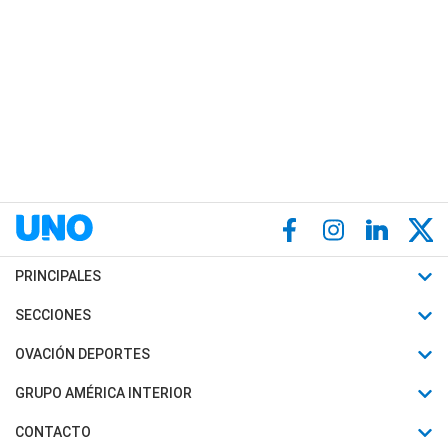
PRINCIPALES
Últimas Noticias
SECCIONES
Política
Horóscopo
OVACIÓN DEPORTES
Sociedad
Motores
Fútbol
GRUPO AMÉRICA INTERIOR
Policiales
Recetas
Mundial
Canal 7 en Vivo
CONTACTO
Judiciales