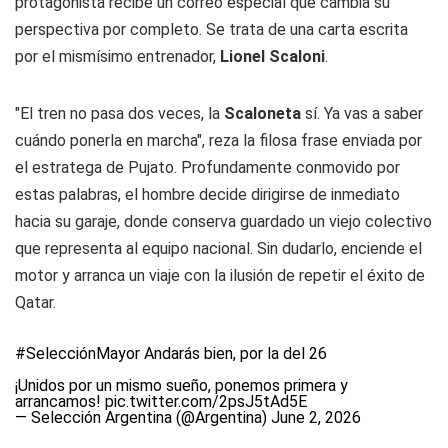
protagonista recibe un correo especial que cambia su
perspectiva por completo. Se trata de una carta escrita
por el mismísimo entrenador,
Lionel Scaloni
.
"El tren no pasa dos veces, la
Scaloneta
sí. Ya vas a saber
cuándo ponerla en marcha", reza la filosa frase enviada por
el estratega de Pujato. Profundamente conmovido por
estas palabras, el hombre decide dirigirse de inmediato
hacia su garaje, donde conserva guardado un viejo colectivo
que representa al equipo nacional. Sin dudarlo, enciende el
motor y arranca un viaje con la ilusión de repetir el éxito de
Qatar.
#SelecciónMayor
Andarás bien, por la del 26
¡Unidos por un mismo sueño, ponemos primera y
arrancamos!
pic.twitter.com/2psJ5tAd5E
— Selección Argentina (@Argentina)
June 2, 2026